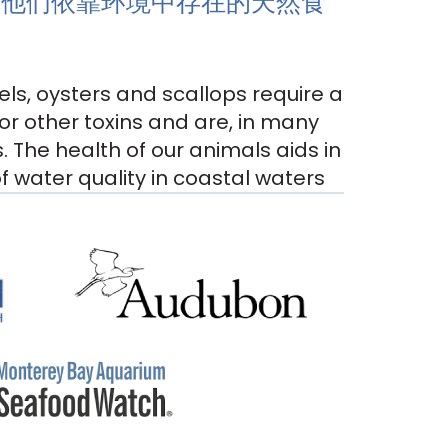
。他们依靠环境中存在的天然食
els, oysters and scallops require a
r other toxins and are, in many
 The health of our animals aids in
f water quality in coastal waters