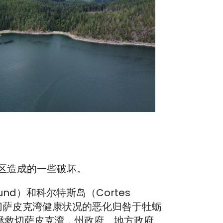
区造成的一些破坏。
d）和科尔特斯岛（Cortes
纪切萨皮克湾健康状况的恶化归咎于牡蛎
拯救切萨皮克湾，州政府、地方政府、