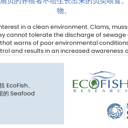
扇贝的养殖者不给生长出来的贝类喂食
物。
interest in a clean environment. Clams, muss
y cannot tolerate the discharge of sewage o
 that warns of poor environmental conditions.
trol and results in an increased awareness o
coFish、
馆的 Seafood