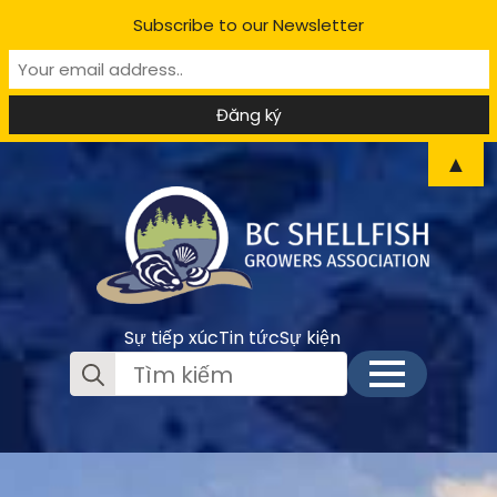
Subscribe to our Newsletter
▲
Sự tiếp xúc
Tin tức
Sự kiện
Sưu
tầm: